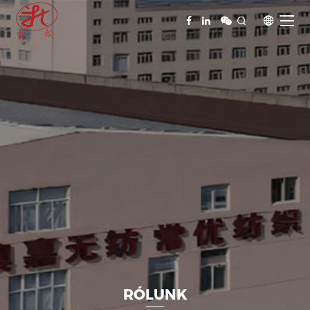


RÓLUNK