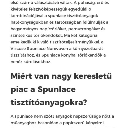
első számú választásává váltak. A puhaság, erő és
kivételes felszívóképességük egyedülálló
kombinációjával a spunlace tisztítóanyagok
hatékonyságukban és tartósságban felülmúlják a
hagyományos papírtörlőket, pamutrongákat és
szintetikus törlőkendőket. Ma két kategória
emelkedik ki kiváló tisztítóteljesítményükkel: a
Viscose Spunlace Nonwoven a környezetbarát
tisztításhoz, és Spunlace konyhai törlőkendők a
nehéz súrolásokhoz.
Miért van nagy keresletű
piac a Spunlace
tisztítóanyagokra?
A spunlace nem szőtt anyagok népszerűsége nőtt a
műanyaghoz hasonlóan a papírszerű kényelmi