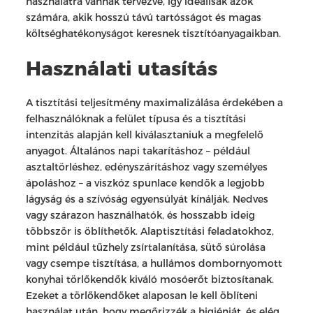
használatra vannak tervezve, így ideálisak azok
számára, akik hosszú távú tartósságot és magas
költséghatékonyságot keresnek tisztítóanyagaikban.
Használati utasítás
A tisztítási teljesítmény maximalizálása érdekében a
felhasználóknak a felület típusa és a tisztítási
intenzitás alapján kell kiválasztaniuk a megfelelő
anyagot. Általános napi takarításhoz – például
asztaltörléshez, edényszárításhoz vagy személyes
ápoláshoz – a viszkóz spunlace kendők a legjobb
lágyság és a szívóság egyensúlyát kínálják. Nedves
vagy szárazon használhatók, és hosszabb ideig
többször is öblíthetők. Alaptisztítási feladatokhoz,
mint például tűzhely zsírtalanítása, sütő súrolása
vagy csempe tisztítása, a hullámos dombornyomott
konyhai törlőkendők kiváló mosóerőt biztosítanak.
Ezeket a törlőkendőket alaposan le kell öblíteni
használat után, hogy megőrizzék a higiéniát, és elég