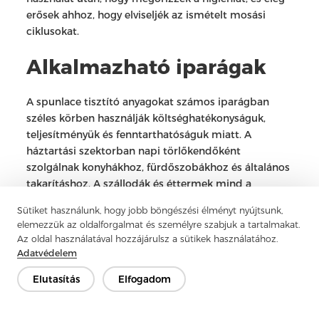
erősek ahhoz, hogy elviseljék az ismételt mosási
ciklusokat.
Alkalmazható iparágak
A spunlace tisztító anyagokat számos iparágban
széles körben használják költséghatékonyságuk,
teljesítményük és fenntarthatóságuk miatt. A
háztartási szektorban napi törlőkendőként
szolgálnak konyhákhoz, fürdőszobákhoz és általános
takarításhoz. A szállodák és éttermek mind a
viszkóz, mind a poliészter-viszkóz szöveteket
Sütiket használunk, hogy jobb böngészési élményt nyújtsunk,
használják a vendégszobák karbantartásához,
elemezzük az oldalforgalmat és személyre szabjuk a tartalmakat.
asztaltörléshez és konyhai higiéniai kezeléshez. A
Az oldal használatával hozzájárulsz a sütikek használatához.
személyes ápolásban a puha viszkóz keverék
Adatvédelem
népszerű arctörlőkön, fürdőtörlőkendők és
Elutasítás
Elfogadom
babaápoló termékek esetében. A kereskedelmi
takarító cégek a tartós konyhai törlőkendőket
választják a nehézmeneti alkalmazásokhoz, míg az