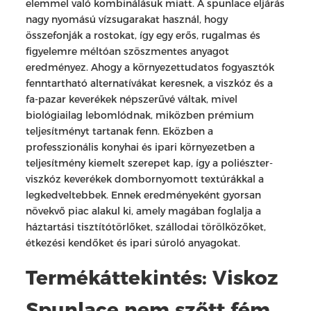
elemmel való kombinálásuk miatt. A spunlace eljárás
nagy nyomású vízsugarakat használ, hogy
összefonják a rostokat, így egy erős, rugalmas és
figyelemre méltóan szöszmentes anyagot
eredményez. Ahogy a környezettudatos fogyasztók
fenntartható alternatívákat keresnek, a viszkóz és a
fa-pazar keverékek népszerűvé váltak, mivel
biológiailag lebomlódnak, miközben prémium
teljesítményt tartanak fenn. Eközben a
professzionális konyhai és ipari környezetben a
teljesítmény kiemelt szerepet kap, így a poliészter-
viszkóz keverékek dombornyomott textúrákkal a
legkedveltebbek. Ennek eredményeként gyorsan
növekvő piac alakul ki, amely magában foglalja a
háztartási tisztítótörlőket, szállodai törölközőket,
étkezési kendőket és ipari súroló anyagokat.
Termékáttekintés: Viskoz
Spunlace nem szőtt fém