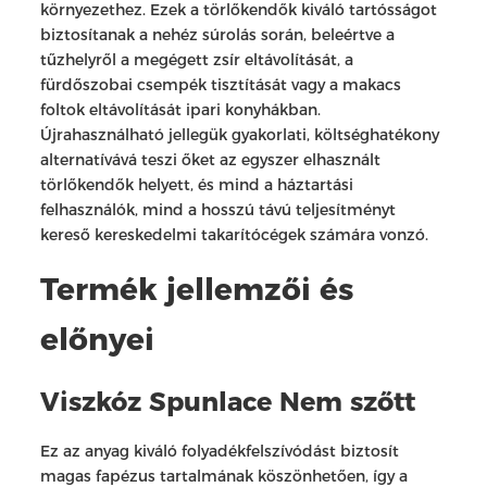
környezethez. Ezek a törlőkendők kiváló tartósságot
biztosítanak a nehéz súrolás során, beleértve a
tűzhelyről a megégett zsír eltávolítását, a
fürdőszobai csempék tisztítását vagy a makacs
foltok eltávolítását ipari konyhákban.
Újrahasználható jellegük gyakorlati, költséghatékony
alternatívává teszi őket az egyszer elhasznált
törlőkendők helyett, és mind a háztartási
felhasználók, mind a hosszú távú teljesítményt
kereső kereskedelmi takarítócégek számára vonzó.
Termék jellemzői és
előnyei
Viszkóz Spunlace Nem szőtt
Ez az anyag kiváló folyadékfelszívódást biztosít
magas fapézus tartalmának köszönhetően, így a