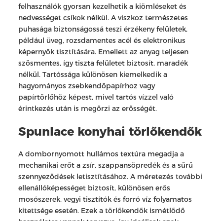
felhasználók gyorsan kezelhetik a kiömléseket és
nedvességet csíkok nélkül. A viszkoz természetes
puhasága biztonságossá teszi érzékeny felületek,
például üveg, rozsdamentes acél és elektronikus
képernyők tisztítására. Emellett az anyag teljesen
szösmentes, így tiszta felületet biztosít, maradék
nélkül. Tartóssága különösen kiemelkedik a
hagyományos zsebkendőpapírhoz vagy
papírtörlőhöz képest, mivel tartós vízzel való
érintkezés után is megőrzi az erősségét.
Spunlace konyhai törlőkendők
A dombornyomott hullámos textúra megadja a
mechanikai erőt a zsír, szappansöpredék és a sűrű
szennyeződések letisztításához. A méretezés további
ellenállóképességet biztosít, különösen erős
mosószerek, vegyi tisztítók és forró víz folyamatos
kitettsége esetén. Ezek a törlőkendők ismétlődő