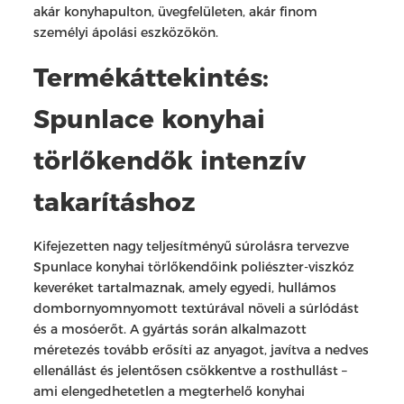
akár konyhapulton, üvegfelületen, akár finom
személyi ápolási eszközökön.
Termékáttekintés:
Spunlace konyhai
törlőkendők intenzív
takarításhoz
Kifejezetten nagy teljesítményű súrolásra tervezve
Spunlace konyhai törlőkendőink poliészter-viszkóz
keveréket tartalmaznak, amely egyedi, hullámos
dombornyomnyomott textúrával növeli a súrlódást
és a mosóerőt. A gyártás során alkalmazott
méretezés tovább erősíti az anyagot, javítva a nedves
ellenállást és jelentősen csökkentve a rosthullást –
ami elengedhetetlen a megterhelő konyhai