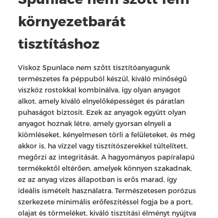
környezetbarát
tisztításhoz
Viskoz Spunlace nem szőtt tisztítóanyagunk
természetes fa péppuból készül, kiváló minőségű
viszkóz rostokkal kombinálva, így olyan anyagot
alkot, amely kiváló elnyelőképességet és páratlan
puhaságot biztosít. Ezek az anyagok együtt olyan
anyagot hoznak létre, amely gyorsan elnyeli a
kiömléseket, kényelmesen törli a felületeket, és még
akkor is, ha vízzel vagy tisztítószerekkel túltelített,
megőrzi az integritását. A hagyományos papíralapú
termékektől eltérően, amelyek könnyen szakadnak,
ez az anyag vizes állapotban is erős marad, így
ideális ismételt használatra. Természetesen porózus
szerkezete minimális erőfeszítéssel fogja be a port,
olajat és törmeléket, kiváló tisztítási élményt nyújtva